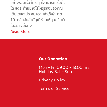
อย่างรวดเร็ว ใคร ๆ ก็สามารถเริ่มต้น
ได้ แต่จะทำอย่างไรให้ธุรกิจของคุณ
เติบโตและประสบความสำเร็จ? มาดู
10 เคล็ดลับสำคัญที่ช่วยให้คุณเริ่มต้น
ได้อย่างมั่นคง
Read More
Our Operation
Mon - Fri 09.00 - 18.00 hrs.
Holiday Sat - Sun
Privacy Policy
Terms of Service