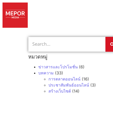
หมวดหมู่
ข่าวสารและโปรโมชั่น
(6)
บทความ
(33)
การตลาดออนไลน์
(16)
ประชาสัมพันธ์ออนไลน์
(3)
สร้างเว็บไซต์
(14)