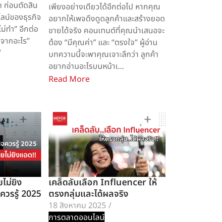
 ก่อนตัดสิน
เพียงอย่างเดียวได้อีกต่อไป หากคุณ
ไลน์ของธุรกิจ
อยากให้เพจดึงดูดลูกค้าและสร้างยอด
ไม่ทำ” อีกต่อ
ขายได้จริง คอนเทนต์ที่คุณนำเสนอจะ
่มจากอะไร”
ต้อง “มีคุณค่า” และ “ตรงใจ” ผู้อ่าน
”
บทความนี้จะพาคุณเจาะลึกว่า ลูกค้า
อยากอ่านอะไรบนหน้าเ...
Read More
ไม่ยิง
เคล็ดลับเลือก Influencer ให้
ควรรู้ 2025
ตรงกลุ่มและได้ผลจริง
18 สิงหาคม 2025
/
การตลาดออนไลน์