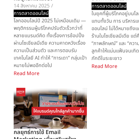
14 สิงหาคม 2025
/
การตลาดออนไลน์
การตลาดออนไลน์
ในยุคที่ผู้บริโภคอยู่บน
โลกออนไลน์ปี 2025 ไม่เหมือนเดิม —
แทบทั้งวัน การ บริหาร
พฤติกรรมผู้บริโภคปรับตัวเร็วกว่าที่
ออนไลน์ ไม่ได้หมายถึงแ
หลายแบรนด์คิด ทั้งเรื่องการช้อปปิ้ง
ร้านในโซเชียลมีเดีย แต่
ผ่านโซเชียลมีเดีย ความคาดหวังเรื่อง
“ภาพลักษณ์” และ “ความส
ความเป็นส่วนตัว และการตอบรับ
ลูกค้าให้แน่นแฟ้นจนเก
เทคโนโลยี AI ทำให้ “การเดา” กลุ่มเป้า
ภักดีในระยะยาว
หมายไม่พออีกต่อไป
Read More
Read More
กลยุทธ์การใช้ Email