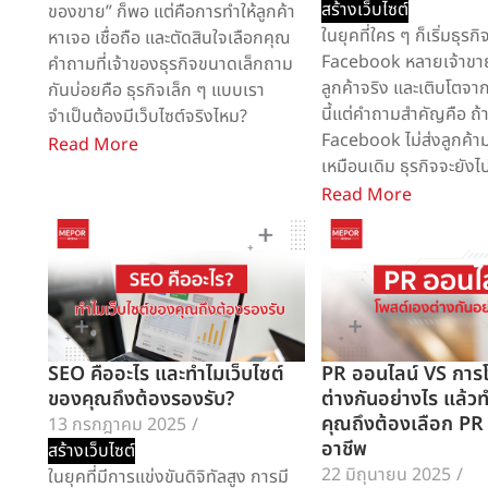
สร้างเว็บไซต์
ของขาย” ก็พอ แต่คือการทำให้ลูกค้า
ในยุคที่ใคร ๆ ก็เริ่มธุรก
หาเจอ เชื่อถือ และตัดสินใจเลือกคุณ
Facebook หลายเจ้าขายไ
คำถามที่เจ้าของธุรกิจขนาดเล็กถาม
ลูกค้าจริง และเติบโตจ
กันบ่อยคือ ธุรกิจเล็ก ๆ แบบเรา
นี้แต่คำถามสำคัญคือ ถ้า
จำเป็นต้องมีเว็บไซต์จริงไหม?
Facebook ไม่ส่งลูกค้า
Read More
เหมือนเดิม ธุรกิจจะยังไ
Read More
SEO คืออะไร และทำไมเว็บไซต์
PR ออนไลน์ VS การ
ของคุณถึงต้องรองรับ?
ต่างกันอย่างไร แล้วท
คุณถึงต้องเลือก PR
13 กรกฎาคม 2025
/
อาชีพ
สร้างเว็บไซต์
22 มิถุนายน 2025
/
ในยุคที่มีการแข่งขันดิจิทัลสูง การมี