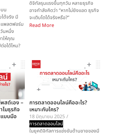
ดิจิทัลรุนแรงขึ้นทุกวัน หลายธุรกิจ
ิจบน
อาจกำลังคิดว่า “หากไม่ยิงแอด ธุรกิจ
ด้จริง มี
จะเติบโตได้จริงหรือ?”
ากแพลตฟอร์ม
Read More
วันหนึ่ง
มาให้คุณ
ปต่อได้ไหม?
โพสต์เอง –
การตลาดออนไลน์คืออะไร?
ำไมธุรกิจ
เหมาะกับใคร?
 แบบมือ
18 มิถุนายน 2025
/
การตลาดออนไลน์
ในยุคดิจิทัลการแข่งขันด้านขายของมี