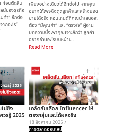
 ก่อนตัดสิน
เพียงอย่างเดียวได้อีกต่อไป หากคุณ
ไลน์ของธุรกิจ
อยากให้เพจดึงดูดลูกค้าและสร้างยอด
ไม่ทำ” อีกต่อ
ขายได้จริง คอนเทนต์ที่คุณนำเสนอจะ
่มจากอะไร”
ต้อง “มีคุณค่า” และ “ตรงใจ” ผู้อ่าน
”
บทความนี้จะพาคุณเจาะลึกว่า ลูกค้า
อยากอ่านอะไรบนหน้าเ...
Read More
ไม่ยิง
เคล็ดลับเลือก Influencer ให้
ควรรู้ 2025
ตรงกลุ่มและได้ผลจริง
18 สิงหาคม 2025
/
การตลาดออนไลน์