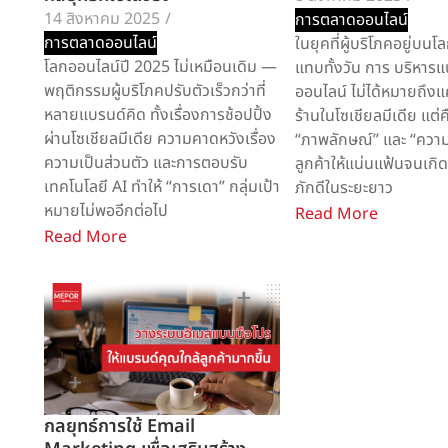
14 สิงหาคม 2025
/
การตลาดออนไลน์
การตลาดออนไลน์
ในยุคที่ผู้บริโภคอยู่บน
โลกออนไลน์ปี 2025 ไม่เหมือนเดิม —
แทบทั้งวัน การ บริหาร
พฤติกรรมผู้บริโภคปรับตัวเร็วกว่าที่
ออนไลน์ ไม่ได้หมายถึงแ
หลายแบรนด์คิด ทั้งเรื่องการช้อปปิ้ง
ร้านในโซเชียลมีเดีย แต่
ผ่านโซเชียลมีเดีย ความคาดหวังเรื่อง
“ภาพลักษณ์” และ “ความส
ความเป็นส่วนตัว และการตอบรับ
ลูกค้าให้แน่นแฟ้นจนเก
เทคโนโลยี AI ทำให้ “การเดา” กลุ่มเป้า
ภักดีในระยะยาว
หมายไม่พออีกต่อไป
Read More
Read More
กลยุทธ์การใช้ Email